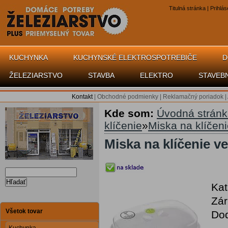
Titulná stránka
|
Prihlás
KUCHYNKA
KUCHYNSKÉ ELEKTROSPOTREBIČE
D
ŽELEZIARSTVO
STAVBA
ELEKTRO
STAVEB
Kontakt
|
Obchodné podmienky
|
Reklamačný poriadok
|
Kde som:
Úvodná strán
klíčenie
»
Miska na klíčeni
Miska na klíčenie v
Hľadať
Kat
Zár
Všetok tovar
Dod