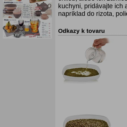
kuchyni, pridávajte ic
napríklad do rizota, po
Odkazy k tovaru