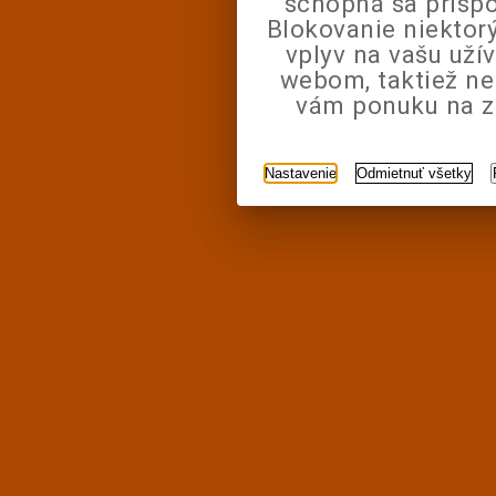
schopná sa prisp
Blokovanie niektor
vplyv na vašu uží
webom, taktiež n
vám ponuku na zá
Nastavenie
Odmietnuť všetky