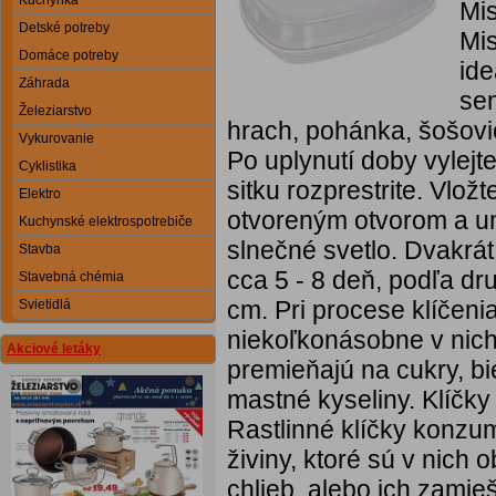
Kuchynka
Mis
Detské potreby
Mis
Domáce potreby
ide
Záhrada
sem
Železiarstvo
hrach, pohánka, šošovi
Vykurovanie
Po uplynutí doby vylejt
Cyklistika
sitku rozprestrite. Vlož
Elektro
otvoreným otvorom a umi
Kuchynské elektrospotrebiče
slnečné svetlo. Dvakrát
Stavba
cca 5 - 8 deň, podľa dr
Stavebná chémia
cm. Pri procese klíčeni
Svietidlá
niekoľkonásobne v nich
Akciové letáky
premieňajú na cukry, bi
mastné kyseliny. Klíčky
Rastlinné klíčky konzum
živiny, ktoré sú v nic
chlieb, alebo ich zamieš