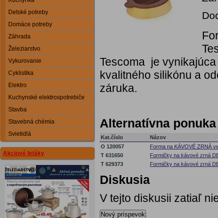
Kuchynka
Detské potreby
Dod
Domáce potreby
Fo
Záhrada
Te
Železiarstvo
Tescoma je vynikajúca 
Vykurovanie
kvalitného silikónu a 
Cyklistika
Elektro
záruka.
Kuchynské elektrospotrebiče
Stavba
Alternatívna ponuka
Stavebná chémia
Svietidlá
Kat.číslo
Názov
O 120057
Forma na KÁVOVÉ ZRNÁ ve
Akciové letáky
T 631650
Formičky na kávové zrná DE
T 629373
Formičky na kávové zrná
Diskusia
V tejto diskusii zatiaľ 
Nový príspevok