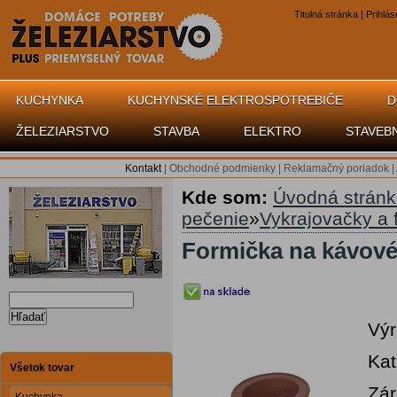
Titulná stránka
|
Prihlás
KUCHYNKA
KUCHYNSKÉ ELEKTROSPOTREBIČE
D
ŽELEZIARSTVO
STAVBA
ELEKTRO
STAVEB
Kontakt
|
Obchodné podmienky
|
Reklamačný poriadok
|
Kde som:
Úvodná strán
pečenie
»
Vykrajovačky a 
Formička na kávov
Hľadať
Vý
Kat
Všetok tovar
Zár