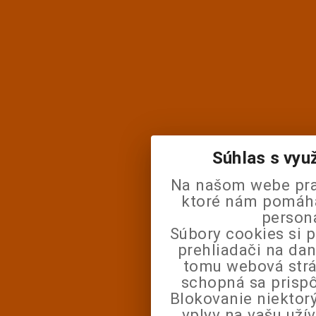
Súhlas s vyu
Na našom webe pra
ktoré nám pomáhaj
person
Súbory cookies si 
prehliadači na da
tomu webová strá
schopná sa prisp
Blokovanie niektor
vplyv na vašu uží