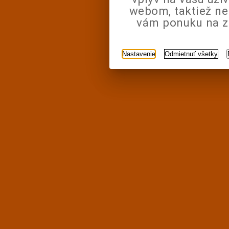
webom, taktiež n
vám ponuku na zá
Nastavenie
Odmietnuť všetky