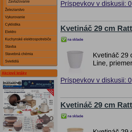
Zavlažovanie
Príspevkov v diskusii: 0
Železiarstvo
Vykurovanie
Cyklistika
Kvetináč 29 cm Ratt
Elektro
Kuchynské elektrospotrebiče
Stavba
Kvetináč 29 
Stavebná chémia
Line, prieme
Svietidlá
Akciové letáky
Príspevkov v diskusii: 0
Kvetináč 29 cm Rat
Kvetináč 29 