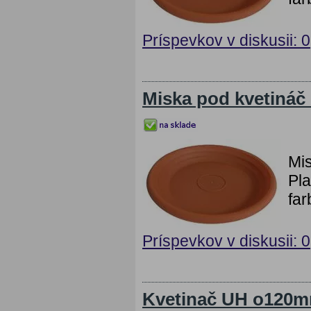
Príspevkov v diskusii: 0
Miska pod kvetiná
Mi
Pla
far
Príspevkov v diskusii: 0
Kvetinač UH o120