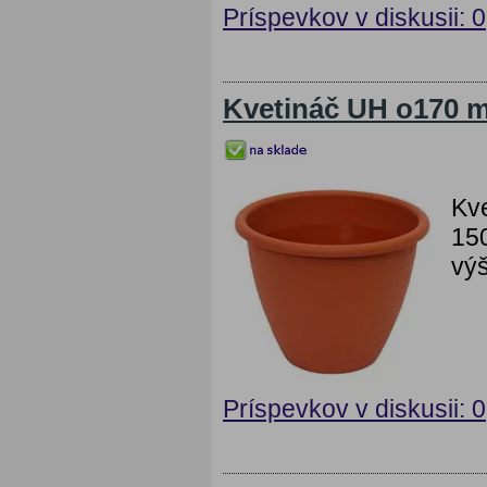
Príspevkov v diskusii: 0
Kvetináč UH o170 
Kv
150
výš
Príspevkov v diskusii: 0