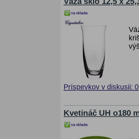
Váza sklo 12,5 x 25
Váz
kri
vý
Príspevkov v diskusii: 0
Kvetináč UH o180 