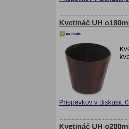
Kvetináč UH o180
Kv
kve
Príspevkov v diskusii: 0
Kvetináč UH o200m