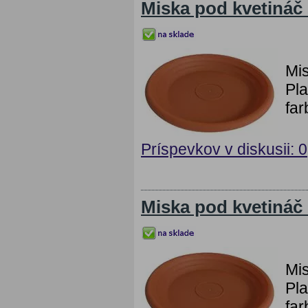
Miska pod kvetiná
Mi
Pla
far
Príspevkov v diskusii: 0
Miska pod kvetiná
Mi
Pla
far