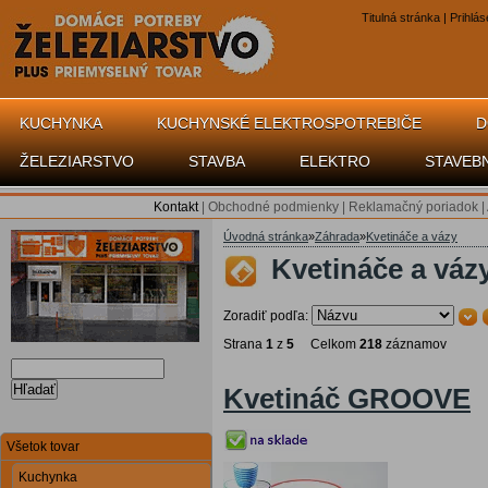
Titulná stránka
|
Prihlás
KUCHYNKA
KUCHYNSKÉ ELEKTROSPOTREBIČE
D
ŽELEZIARSTVO
STAVBA
ELEKTRO
STAVEB
Kontakt
|
Obchodné podmienky
|
Reklamačný poriadok
|
Úvodná stránka
»
Záhrada
»
Kvetináče a vázy
Kvetináče a vázy
Zoradiť podľa:
Strana
1
z
5
Celkom
218
záznamov
Hľadať
Kvetináč GROOVE
Všetok tovar
Kuchynka