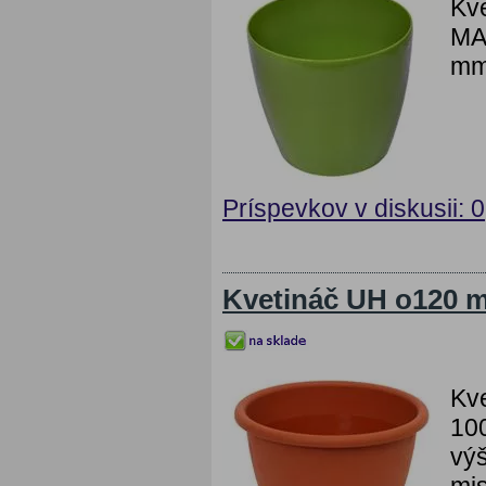
Kv
MAG
mm
Príspevkov v diskusii: 0
Kvetináč UH o120 
Kv
100
výš
mi