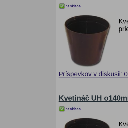
Kv
pri
Príspevkov v diskusii: 0
Kvetináč UH o140
Kv