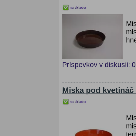
Mi
mis
hne
Príspevkov v diskusii: 0
Miska pod kvetináč
Mis
mis
ter