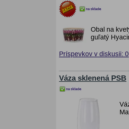
Obal na kvet
guľatý Hyacin
Príspevkov v diskusii: 0
Váza sklenená PSB
Vá
Mat