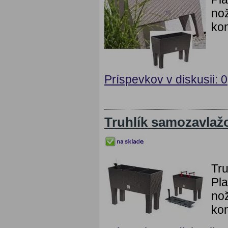
nož
kon
Príspevkov v diskusii: 0
Truhlík samozavlaž
Tr
Pla
nož
kon