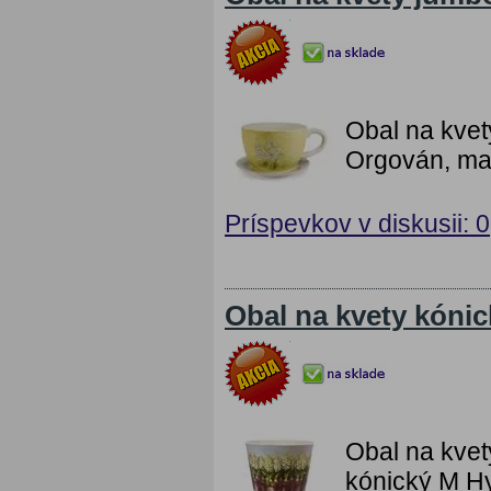
Obal na kve
Orgován, mat
Príspevkov v diskusii: 0
Obal na kvety kóni
Obal na kvet
kónický M Hy