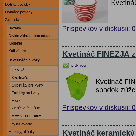
Kvetin
Detské potreby
Domáce potreby
Záhrada
Príspevkov v diskusii: 0
Bazény
Drviče záhradného odpadu
Kosenie
Kultivátory
Kvetináč FINEZJA z
Kvetináče a vázy
Hnojivá
Kvetináče
Kvetináč FIN
Substráty pre kvety
spodok zúže
Truhlíky na kvety
Vázy
Príspevkov v diskusii: 0
Zvlhčovače pôdy
Vyvýšené záhony
Lisy na ovocie
Kvetináč keramický
Markízy, altánky