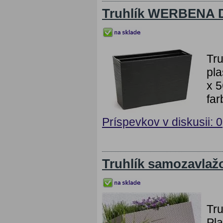
Truhlík WERBENA D
Tr
pla
x 5
far
Príspevkov v diskusii: 0
Truhlík samozavla
Tr
Pla