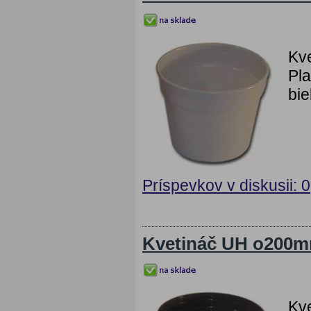
Kv
Pla
bie
Príspevkov v diskusii: 0
Kvetináč UH o200
Kv