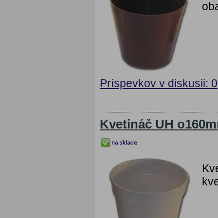
oba
Príspevkov v diskusii: 0
Kvetináč UH o160m
Kv
kve