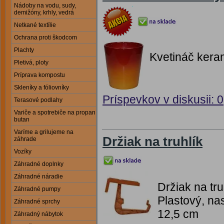
Nádoby na vodu, sudy,
demižóny, krhly, vedrá
Netkané textílie
Ochrana proti škodcom
Plachty
Kvetináč kera
Pletivá, ploty
Príprava kompostu
Skleníky a fóliovníky
Príspevkov v diskusii: 0
Terasové podlahy
Variče a spotrebiče na propan
butan
Varíme a grilujeme na
Držiak na truhlík
záhrade
Vozíky
Záhradné doplnky
Záhradné náradie
Držiak na tru
Záhradné pumpy
Plastový, nas
Záhradné sprchy
12,5 cm
Záhradný nábytok