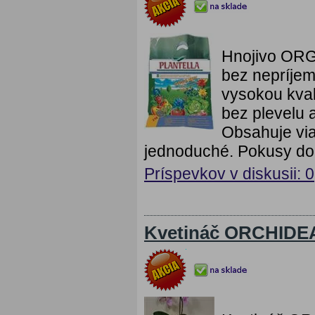
Hnojivo ORG
bez nepríje
vysokou kval
bez plevelu 
Obsahuje via
jednoduché. Pokusy dokáz
Príspevkov v diskusii: 0
Kvetináč ORCHIDE