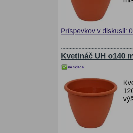
Príspevkov v diskusii: 0
Kvetináč UH o140 
Kv
120
výš