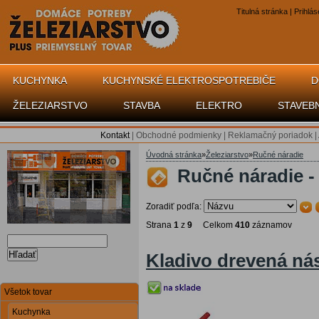
Titulná stránka
|
Prihlás
KUCHYNKA
KUCHYNSKÉ ELEKTROSPOTREBIČE
D
ŽELEZIARSTVO
STAVBA
ELEKTRO
STAVEB
Kontakt
|
Obchodné podmienky
|
Reklamačný poriadok
|
Úvodná stránka
»
Železiarstvo
»
Ručné náradie
Ručné náradie -
Zoradiť podľa:
Strana
1
z
9
Celkom
410
záznamov
Hľadať
Kladivo drevená ná
Všetok tovar
Kuchynka