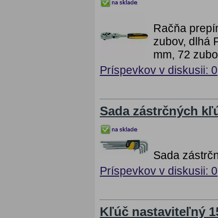
Račňa prepí
zubov, dlhá 
mm, 72 zubov
Príspevkov v diskusii: 0
Sada zástrčných kľ
Sada zástrčn
Príspevkov v diskusii: 0
Kľúč nastaviteľný