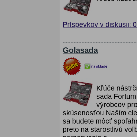
Príspevkov v diskusii: 0
Golasada
Kľúče nástrč
sada Fortum
výrobcov pro
skúsenosťou.Naším cieľ
sa budete môcť spoľah
preto na starostlivú vo