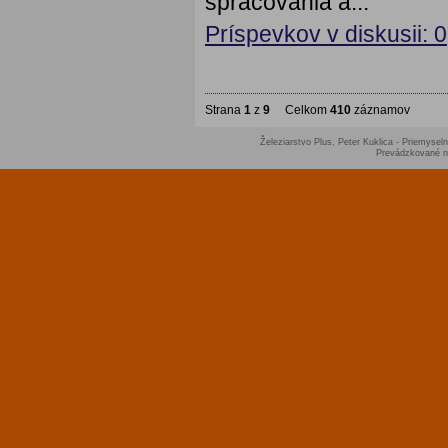
spracovania a...
Príspevkov v diskusii: 0
Strana
1
z
9
Celkom
410
záznamov
Železiarstvo Plus, Peter Kuklica - Priemyseln
Prevádzkované 