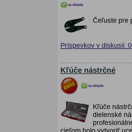
Čeľuste pre 
Príspevkov v diskusii: 0
Kľúče nástrčné
Kľúče nástrč
dielenské n
profesionál
cieľom bolo vytvoriť uc