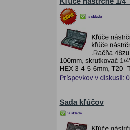
Kľúče nástrčné 1/4´
Kľúče nástr
kľúče nástrč
.Račňa 48zu
100mm, skrutkovač 1/4"
HEX 3-4-5-6mm, T20 -
Príspevkov v diskusii: 0
Sada kľúčov
Kľúče nástrč