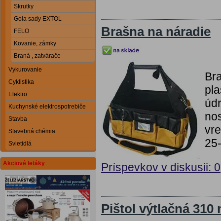
Skrutky
Gola sady EXTOL
Brašna na náradie
FELO
Kovanie, zámky
Braná , zatvárače
Vykurovanie
Bra
Cyklistika
pla
Elektro
úd
Kuchynské elektrospotrebiče
nos
Stavba
vre
Stavebná chémia
25
Svietidlá
Akciové letáky
Príspevkov v diskusii: 0
Pištol výtlačná 310 