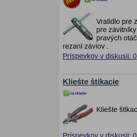
Vratidlo pre
pre závitník
pravých otáčo
rezaní záviov .
Príspevkov v diskusii: 0
Kliešte štikacie
Kliešte štik
Príspevkov v diskusii: 0