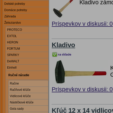
Kladivo zám
Detské potreby
Domáce potreby
Záhrada
Príspevkov v diskusii: 0
Železiarstvo
PROTECO
EXTOL
HERON
Kladivo
FORTUM
SPARKY
DeWALT
Einhell
Ručné náradie
Račne
Príspevkov v diskusii: 0
Račňové kľúče
Vidlicové kľúče
Nástrčkové kľúče
Kľúč 12 x 14 vidlico
Gola sady