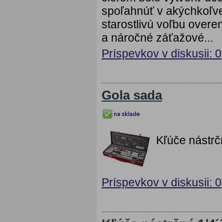
spoľahnúť v akýchkoľv
starostlivú voľbu overe
a náročné záťažové...
Príspevkov v diskusii: 0
Gola sada
Kľúče nástrč
Príspevkov v diskusii: 0