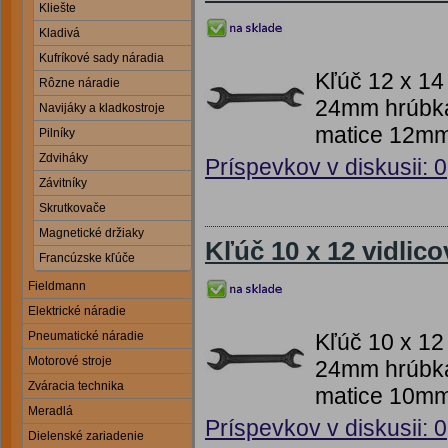
Kliešte
Kladivá
Kufríkové sady náradia
Kľúč 12 x 14
Rôzne náradie
24mm hrúbka
Navijáky a kladkostroje
matice 12m
Pilníky
Zdviháky
Príspevkov v diskusii: 0
Závitníky
Skrutkovače
Magnetické držiaky
Kľúč 10 x 12 vidlico
Francúzske kľúče
Fieldmann
Elektrické náradie
Kľúč 10 x 12
Pneumatické náradie
Motorové stroje
24mm hrúbka
Zváracia technika
matice 10m
Meradlá
Príspevkov v diskusii: 0
Dielenské zariadenie