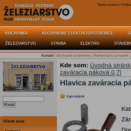
Titulná stránka
|
Prihlás
KUCHYNKA
KUCHYNSKÉ ELEKTROSPOTREBIČE
D
ŽELEZIARSTVO
STAVBA
ELEKTRO
STAVEB
Kontakt
|
Obchodné podmienky
|
Reklamačný poriadok
|
Kde som:
Úvodná strán
zaváracia páková 0,7l
Hlavica zaváracia p
Hľadať
Kat
Zár
Všetok tovar
Dod