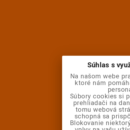
Súhlas s vyu
Na našom webe pra
ktoré nám pomáhaj
person
Súbory cookies si 
prehliadači na da
tomu webová strá
schopná sa prisp
Blokovanie niektor
vplyv na vašu uží