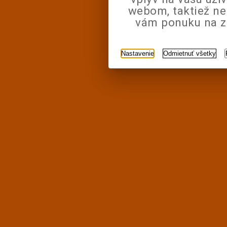
webom, taktiež n
vám ponuku na zá
Nastavenie
Odmietnuť všetky