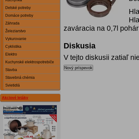
Kuchynka
Detské potreby
Hla
Domáce potreby
Hla
Záhrada
zaváracia na 0,7l poháre
Železiarstvo
Vykurovanie
Diskusia
Cyklistika
Elektro
V tejto diskusii zatiaľ 
Kuchynské elektrospotrebiče
Nový príspevok
Stavba
Stavebná chémia
Svietidlá
Akciové letáky