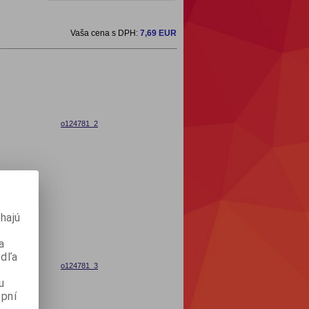
Vaša cena s DPH:
7,69 EUR
o124781_2
hajú
a
odľa
o124781_3
u
pní