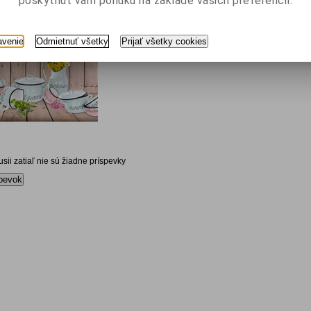
poskytnúť vám ponuku na základe vašich preferencií.
avenie
Odmietnuť všetky
Prijať všetky cookies
kusii zatiaľ nie sú žiadne príspevky
pevok