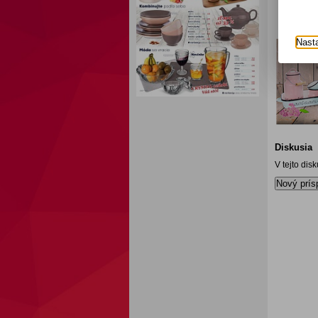
Nast
Diskusia
V tejto dis
Nový prís