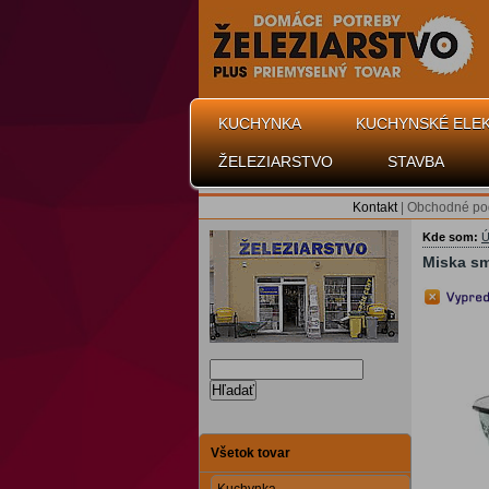
KUCHYNKA
KUCHYNSKÉ ELE
ŽELEZIARSTVO
STAVBA
Kontakt
|
Obchodné po
Kde som:
Ú
Miska sm
Hľadať
Všetok tovar