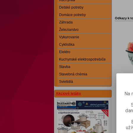
Kuchynka
Detské potreby
Domáce potreby
Odkazy k t
Záhrada
Železiarstvo
Vykurovanie
Cyklistika
Elektro
Kuchynské elektrospotrebiče
Stavba
Stavebná chémia
Svietidlá
Na 
Akciové letáky
dan
už