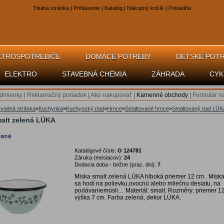
Titulná stránka
|
Prihlásenie
|
Katalóg
|
Nákupný košík
|
Pokladňa
KTROSPOTREBIČE
DOMÁCE POTREBY
DETSKÉ POT
ELEKTRO
STAVEBNÁ CHÉMIA
ZÁHRADA
CYK
dmienky
|
Reklamačný poriadok
|
Ako nakupovať
|
Kamenné obchody
|
Formulár n
vodná stránka
»
Kuchynka
»
Kuchynský riad
»
Hrnce
»
Smaltované hrnce
»
Smaltovaný riad LÚK
alt zelená LÚKA
Katalógové číslo:
O 124781
Záruka (mesiacov):
24
Dodacia doba - bežne (prac. dni):
7
Miska smalt zelená LÚKA hlboká priemer 12 cm . Misk
sa hodí na polievku,ovocnú alebo mliečnu desiatu, na
podávaniemüsli… Materiál: smalt. Rozměry: priemer 1
výška 7 cm. Farba zelená, dekor LÚKA.