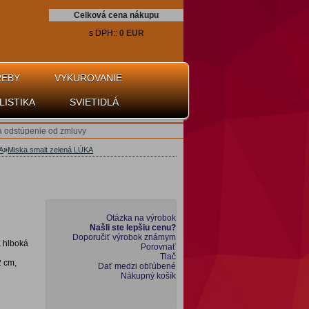
Celková cena nákupu
s DPH::
0 EUR
REBY
VYKUROVANIE
LISTIKA
SVIETIDLÁ
a odstúpenie od zmluvy
A
»
Miska smalt zelená LÚKA
Otázka na výrobok
Našli ste lepšiu cenu?
Doporučiť výrobok známym
a hlboká
Porovnať
Tlač
2 cm,
Dať medzi obľúbené
Nákupný košík