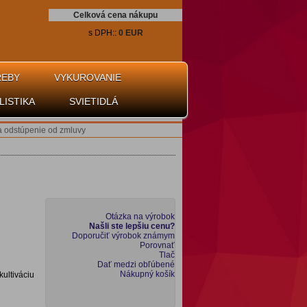
Celková cena nákupu
s DPH::
0 EUR
REBY
VYKUROVANIE
LISTIKA
SVIETIDLÁ
a odstúpenie od zmluvy
Otázka na výrobok
Našli ste lepšiu cenu?
Doporučiť výrobok známym
Porovnať
Tlač
Dať medzi obľúbené
Nákupný košík
kultiváciu