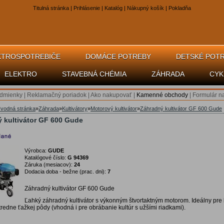
Titulná stránka
|
Prihlásenie
|
Katalóg
|
Nákupný košík
|
Pokladňa
KTROSPOTREBIČE
DOMÁCE POTREBY
DETSKÉ POT
ELEKTRO
STAVEBNÁ CHÉMIA
ZÁHRADA
CYK
dmienky
|
Reklamačný poriadok
|
Ako nakupovať
|
Kamenné obchody
|
Formulár n
vodná stránka
»
Záhrada
»
Kultivátory
»
Motorový kultivátor
»
Záhradný kultivátor GF 600 Gude
 kultivátor GF 600 Gude
Výrobca:
GUDE
Katalógové číslo:
G 94369
Záruka (mesiacov):
24
Dodacia doba - bežne (prac. dni):
7
Záhradný kultivátor GF 600 Gude
Ľahký záhradný kultivátor s výkonným štvortaktným motorom. Ideálny pre 
tredne ťažkej pôdy (vhodná i pre obrábanie kultúr s užšími riadkami).