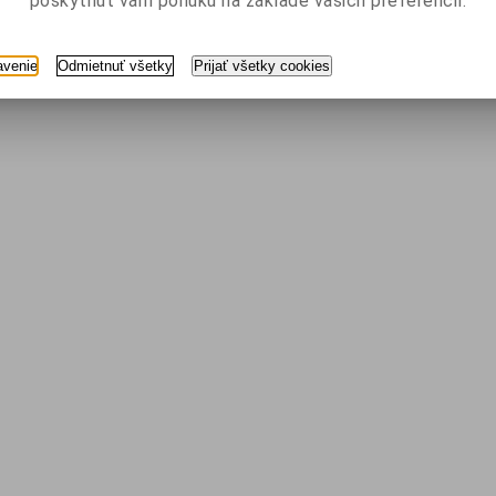
poskytnúť vám ponuku na základe vašich preferencií.
kusii zatiaľ nie sú žiadne príspevky
pevok
avenie
Odmietnuť všetky
Prijať všetky cookies