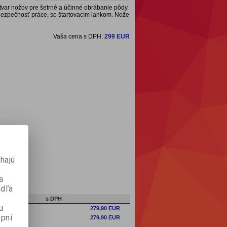
tvar nožov pre šetrné a účinné obrábanie pôdy.
ezpečnosť práce, so štartovacím lankom. Nože
Vaša cena s DPH:
299 EUR
hajú
a
odľa
s DPH
u
279,90 EUR
pní
279,90 EUR