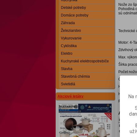
Kuchynka
Nože zo šp
Detské potreby
Pohodlná o
sú odnímat
Domáce potreby
Záhrada
Železiarstvo
Technické 
Vykurovanie
Motor: 4-T
Cyklistika
Zdvihový o
Elektro
Max. výkon
Kuchynské elektrospotrebiče
Šírka prac
Stavba
Počet nožo
Stavebná chémia
Obsah nádr
Svietidlá
Hlučnosť: 
Hmotnosť c
Na 
Akciové letáky
Rozmery d 
dan
Alternatí
Kat.číslo
EL 3430276
už
G 94365