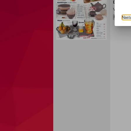
Diskusia
V tejto dis
Nový prís
Nast