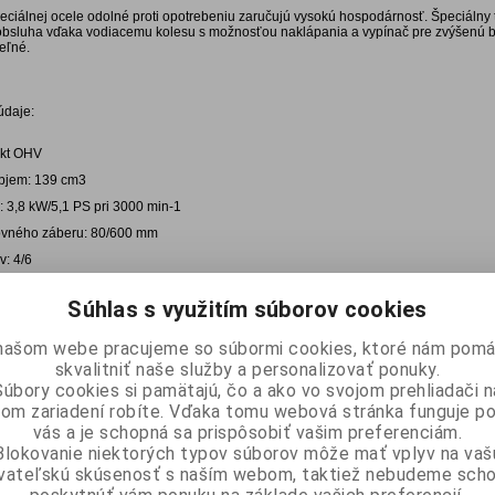
eciálnej ocele odolné proti opotrebeniu zaručujú vysokú hospodárnosť. Špeciálny 
bsluha vďaka vodiacemu kolesu s možnosťou naklápania a vypínač pre zvýšenú b
eľné.
údaje:
akt OHV
bjem: 139 cm3
: 3,8 kW/5,1 PS pri 3000 min-1
ovného záberu: 80/600 mm
v: 4/6
že: 1,5 l
Súhlas s využitím súborov cookies
LWA 96 dB
ca: 37 kg
našom webe pracujeme so súbormi cookies, ktoré nám pomá
x š x v (v mm): 1360x 600x 900 mm
skvalitniť naše služby a personalizovať ponuky.
Súbory cookies si pamätajú, čo a ako vo svojom prehliadači n
om zariadení robíte. Vďaka tomu webová stránka funguje p
vna ponuka
vás a je schopná sa prispôsobiť vašim preferenciám.
Názov
Blokovanie niektorých typov súborov môže mať vplyv na vaš
Kultivátor benzínový BG-MT 3360 LD
ívateľskú skúsenosť s naším webom, taktiež nebudeme scho
Záhradný kultivátor GF 380