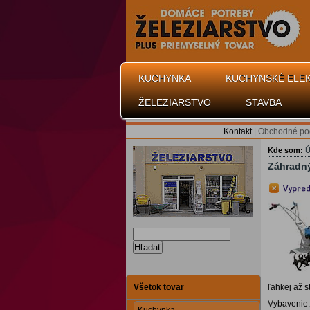
KUCHYNKA
KUCHYNSKÉ ELE
ŽELEZIARSTVO
STAVBA
Kontakt
|
Obchodné po
Kde som:
Ú
Záhradný
Hľadať
Všetok tovar
ľahkej až s
Vybavenie: