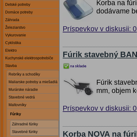
Korba na fúr
Detské potreby
dodávame be
Domáce potreby
Záhrada
Príspevkov v diskusii: 0
Železiarstvo
Vykurovanie
Cyklistika
Elektro
Fúrik stavebný BA
Kuchynské elektrospotrebiče
Stavba
Rebríky a schodíky
Fúrik stave
Maliarske potreby a miešadlá
mm, objem ko
Murárske náradie
Stavebné vedrá
Maltovníky
Príspevkov v diskusii: 0
Fúriky
Záhradné fúriky
Korba NOVA na fúri
Stavebné fúriky