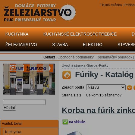
Titulná stránka
|
Prihlás
KUCHYNKA
KUCHYNSKÉ ELEKTROSPOTREBIČE
D
ŽELEZIARSTVO
STAVBA
ELEKTRO
STAVEB
Kontakt
|
Obchodné podmienky
|
Reklamačný poriadok
|
Úvodná stránka
»
Stavba
»
Fúriky
Fúriky - Katalóg
Zoradiť podľa:
Strana
1
z
1
Celkom
15
záznamov
Hľadať
Korba na fúrik zink
Všetok tovar
Kuchynka