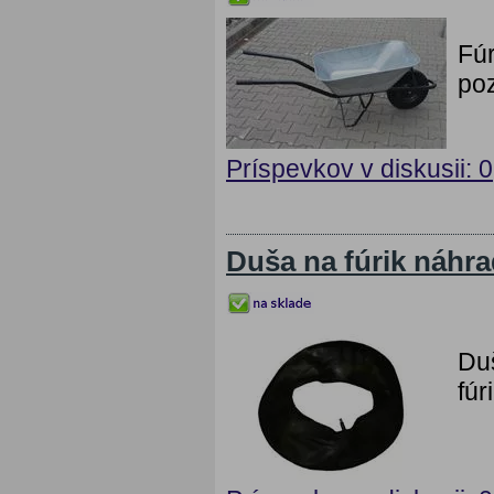
Fú
poz
Príspevkov v diskusii: 0
Duša na fúrik náhr
Duš
fúr