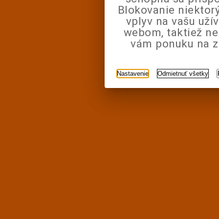
Blokovanie niektor
vplyv na vašu uží
webom, taktiež n
vám ponuku na zá
Nastavenie
Odmietnuť všetky