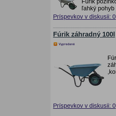
Fúrik pozink
ľahký pohyb 
Príspevkov v diskusii: 0
Fúrik záhradný 100l
Fúr
záh
,ko
Príspevkov v diskusii: 0