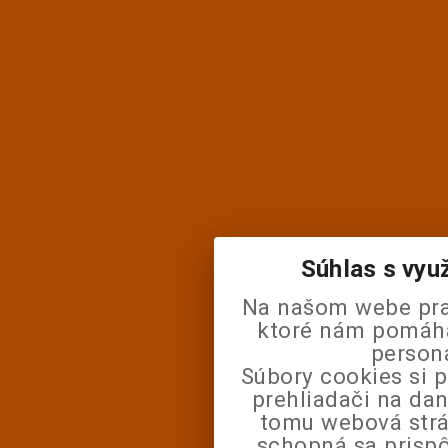
Súhlas s vyu
Na našom webe pra
ktoré nám pomáhaj
person
Súbory cookies si 
prehliadači na da
tomu webová strá
schopná sa prisp