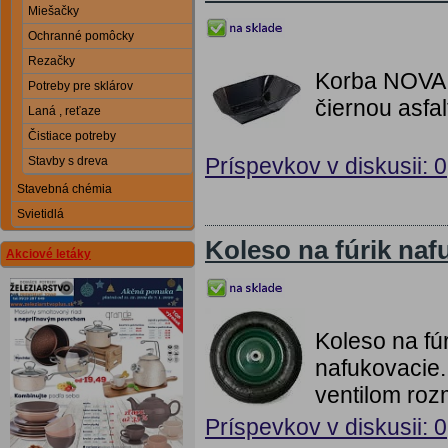
Miešačky
Ochranné pomôcky
Rezačky
Korba NOVA n
Potreby pre sklárov
čiernou asfa
Laná , reťaze
Čistiace potreby
Príspevkov v diskusii: 0
Stavby s dreva
Stavebná chémia
Svietidlá
Koleso na fúrik naf
Akciové letáky
Koleso na fúr
nafukovacie.
ventilom ro
Príspevkov v diskusii: 0