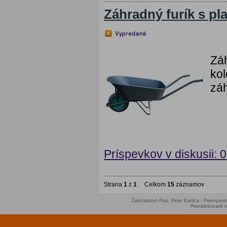
Záhradný furík s pl
Záh
kol
záh
Príspevkov v diskusii: 0
Strana
1
z
1
Celkom
15
záznamov
Železiarstvo Plus, Peter Kuklica - Priemyseln
Prevádzkované 