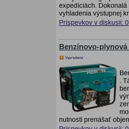
expedíciách. Dokonalá 
vyhladenia výstupnej kri
Príspevkov v diskusii: 0
Benzínovo-plynová
Be
. T
ben
výn
ze
mob
nutnosti prenášať obje
Príspevkov v diskusii: 0