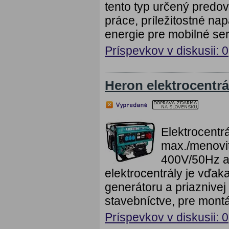
tento typ určený predo
práce, príležitostné nap
energie pre mobilné ser
Príspevkov v diskusii: 0
Heron elektrocentr
Elektrocent
max./menovi
400V/50Hz a
elektrocentrály je vďaka
generátoru a priaznive
stavebníctve, pre montá
Príspevkov v diskusii: 0