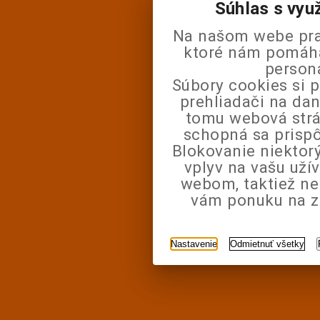
Súhlas s vyu
Na našom webe pra
ktoré nám pomáhaj
person
Súbory cookies si 
prehliadači na da
tomu webová strá
schopná sa prisp
Blokovanie niektor
vplyv na vašu uží
webom, taktiež n
vám ponuku na zá
Nastavenie
Odmietnuť všetky