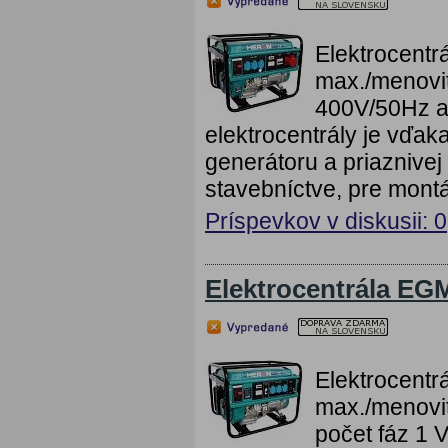
Elektrocent
max./menovi
400V/50Hz a
elektrocentrály je vďaka
generátoru a priaznive
stavebníctve, pre montá
Príspevkov v diskusii: 0
Elektrocentrála EG
Elektrocent
max./menovit
počet fáz 1 V