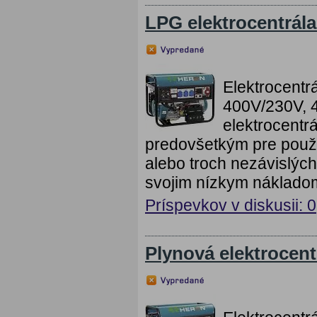
LPG elektrocentrá
Elektrocent
400V/230V, 4
elektrocentr
predovšetkým pre použit
alebo troch nezávislýc
svojim nízkym nákladom 
Príspevkov v diskusii: 0
Plynová elektrocen