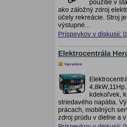
použitie v st
ako záložný zdroj elekt
účely rekreácie. Stroj 
výstupné...
Príspevkov v diskusii: 0
Elektrocentrála H
Elektrocent
4,8kW,11Hp,
kdekoľvek, k
striedavého napätia. V
prácach, mobilných serv
zdroj prúdu v dielne a v 
Príspevkov v diskusii: 0