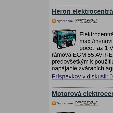
Heron elektrocentr
Elektrocent
max./menovi
počet fáz 1 V
rámová EGM 55 AVR-E He
predovšetkým k použitiu
napájanie zváracích agr
Príspevkov v diskusii: 0
Motorová elektroce