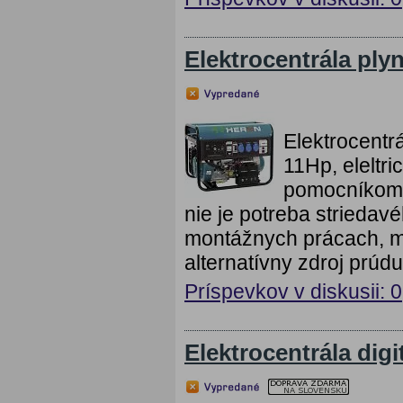
Elektrocentrála p
Elektrocent
11Hp, eleltr
pomocníkom k
nie je potreba striedav
montážnych prácach, mo
alternatívny zdroj prúdu 
Príspevkov v diskusii: 0
Elektrocentrála dig