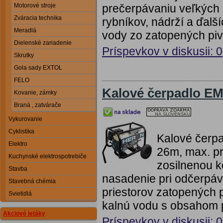
prečerpávaniu veľkých o
Motorové stroje
Zváracia technika
rybníkov, nádrží a ďalš
Meradlá
vody zo zatopených piv
Dielenské zariadenie
Príspevkov v diskusii: 0
Skrutky
Gola sady EXTOL
FELO
Kalové čerpadlo E
Kovanie, zámky
Braná , zatvárače
Vykurovanie
Cyklistika
Kalové čerp
Elektro
26m, max. p
Kuchynské elektrospotrebiče
zosilnenou k
Stavba
nasadenie pri odčerpáva
Stavebná chémia
priestorov zatopených p
Svietidlá
kalnú vodu s obsahom 
Akciové letáky
Príspevkov v diskusii: 0