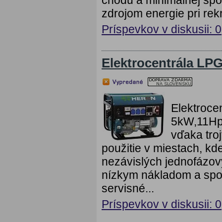
zdrojom energie pri rekr
Príspevkov v diskusii: 0
Elektrocentrála LP
Elektroc
5kW,11Hp,
vďaka tro
použitie v miestach, kd
nezávislých jednofázov
nízkym nákladom a spoľ
servisné...
Príspevkov v diskusii: 0