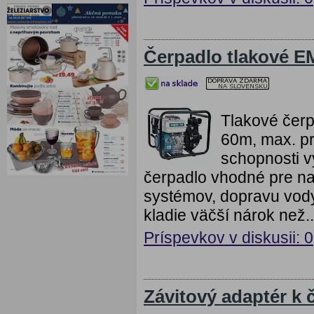
Čerpadlo tlakové E
Tlakové čer
60m, max. p
schopnosti v
čerpadlo vhodné pre na
systémov, dopravu vody
kladie väčší nárok než..
Príspevkov v diskusii: 0
Závitový adaptér k 