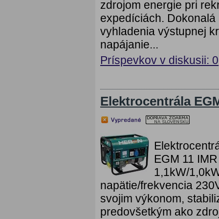
zdrojom energie pri rekr
expedíciách. Dokonalá 
vyhladenia výstupnej kr
napájanie...
Príspevkov v diskusii: 0
Elektrocentrála EG
Elektrocentr
EGM 11 IMR 
1,1kW/1,0kW
napätie/frekvencia 230V
svojim výkonom, stabili
predovšetkým ako zdroj 