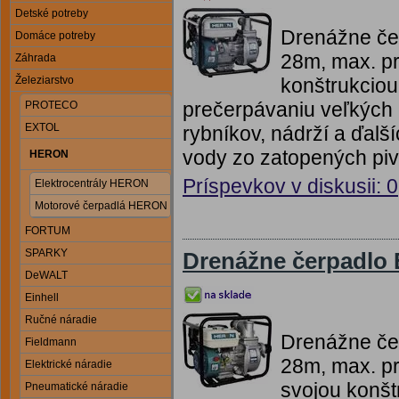
Detské potreby
Drenážne če
Domáce potreby
28m, max. pr
Záhrada
konštrukcio
Železiarstvo
prečerpávaniu veľkých o
PROTECO
EXTOL
rybníkov, nádrží a ďalš
vody zo zatopených piv
HERON
Príspevkov v diskusii: 0
Elektrocentrály HERON
Motorové čerpadlá HERON
FORTUM
SPARKY
Drenážne čerpadlo
DeWALT
Einhell
Ručné náradie
Drenážne če
Fieldmann
28m, max. pr
Elektrické náradie
svojou konš
Pneumatické náradie