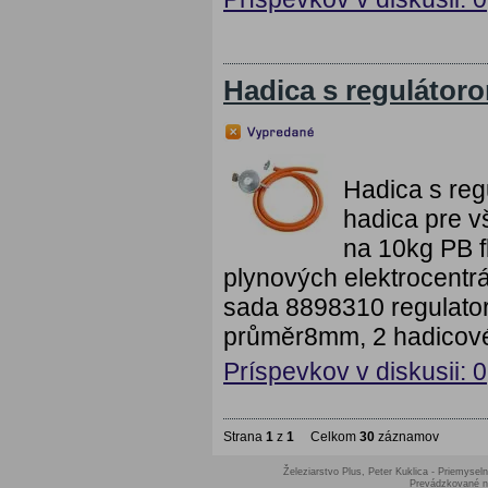
Hadica s regulátor
Hadica s reg
hadica pre v
na 10kg PB f
plynových elektrocentr
sada 8898310 regulator
průměr8mm, 2 hadicové
Príspevkov v diskusii: 0
Strana
1
z
1
Celkom
30
záznamov
Železiarstvo Plus, Peter Kuklica - Priemyseln
Prevádzkované 