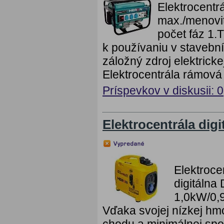
Elektrocent
max./menovit
počet fáz 1.
k používaniu v stavební
záložný zdroj elektricke
Elektrocentrála rámová
Príspevkov v diskusii: 0
Elektrocentrála digi
Elektroce
digitálna
1,0kW/0,9
Vďaka svojej nízkej hm
chodu a minimálnej spot