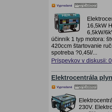
Elektroc
16,5kW H
6,5kW/6kW
účinník 1 typ motora: 
420ccm štartovanie ru
spotreba ?0,45l/...
Príspevkov v diskusii: 0
Elektrocentrála pl
Elektrocent
230V. Elektr