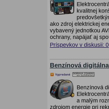
Elektrocent
kvalitnej kon
predovšetkým
ako zdroj elektrickej en
vybavený jednotkou AVR
ochrany, napájať aj spo
Príspevkov v diskusii: 0
Benzínová digitálna
Benzínová di
Elektrocentr
a malým rozm
zdrojom energie pri rekr