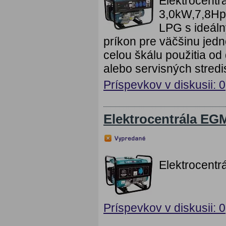
Elektrocent
3,0kW,7,8Hp
LPG s ideál
príkon pre väčšinu jed
celou škálu použitia od
alebo servisných stredis
Príspevkov v diskusii: 0
Elektrocentrála EG
Elektrocent
Príspevkov v diskusii: 0