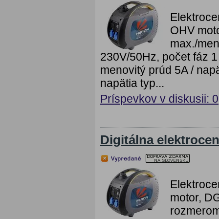
Elektroce
OHV moto
max./men
230V/50Hz, počet fáz 1
menovitý prúd 5A / napä
napätia typ...
Príspevkov v diskusii: 0
Digitálna elektrocen
Elektroce
motor, DG
rozmerom 