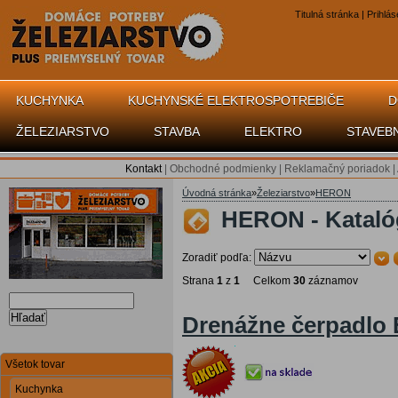
Titulná stránka
|
Prihlás
KUCHYNKA
KUCHYNSKÉ ELEKTROSPOTREBIČE
D
ŽELEZIARSTVO
STAVBA
ELEKTRO
STAVEB
Kontakt
|
Obchodné podmienky
|
Reklamačný poriadok
|
Úvodná stránka
»
Železiarstvo
»
HERON
HERON - Kataló
Zoradiť podľa:
Strana
1
z
1
Celkom
30
záznamov
Hľadať
Drenážne čerpadlo
Všetok tovar
Kuchynka