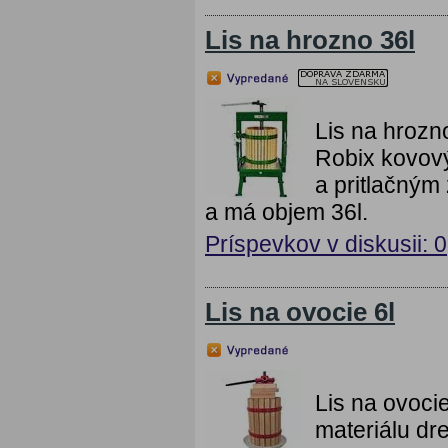
Lis na hrozno 36l
Lis na hrozn
Robix kovov
a pritlačným
a má objem 36l.
Príspevkov v diskusii: 0
Lis na ovocie 6l
Lis na ovoci
materiálu dr