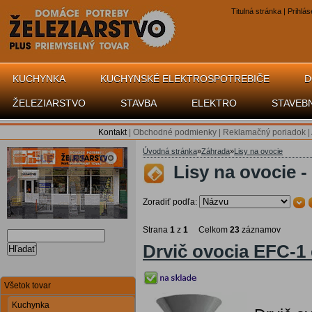
Titulná stránka
|
Prihlás
KUCHYNKA
KUCHYNSKÉ ELEKTROSPOTREBIČE
D
ŽELEZIARSTVO
STAVBA
ELEKTRO
STAVEB
Kontakt
|
Obchodné podmienky
|
Reklamačný poriadok
|
Úvodná stránka
»
Záhrada
»
Lisy na ovocie
Lisy na ovocie -
Zoradiť podľa:
Strana
1
z
1
Celkom
23
záznamov
Drvič ovocia EFC-1 
Hľadať
Všetok tovar
Kuchynka