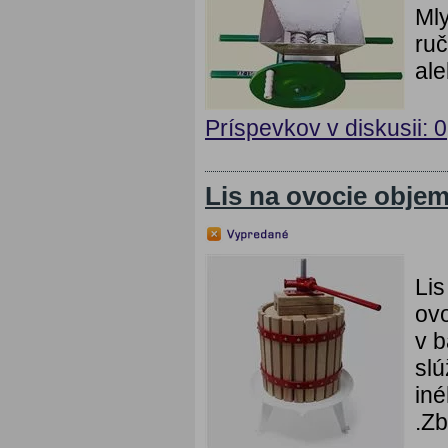
Mly
ruč
ale
Príspevkov v diskusii: 0
Lis na ovocie objem
Lis
ovo
v b
slú
iné
.Zb