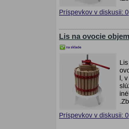
Príspevkov v diskusii: 0
Lis na ovocie objem
Lis
ovo
l, 
slú
iné
.Zb
Príspevkov v diskusii: 0