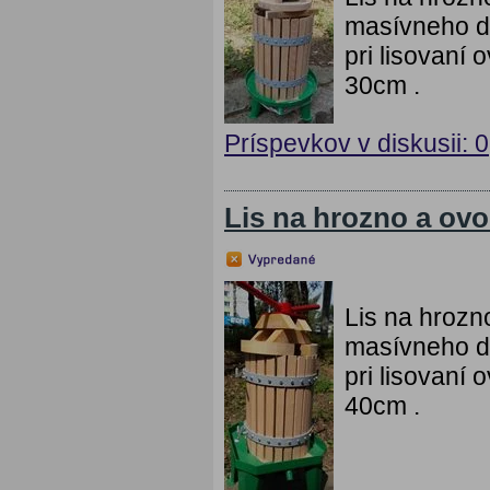
masívneho dr
pri lisovaní
30cm .
Príspevkov v diskusii: 0
Lis na hrozno a ovo
Lis na hrozno
masívneho dr
pri lisovaní
40cm .