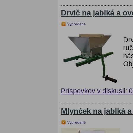
Drvič na jablká a ov
Drv
ruč
nás
Ob
Príspevkov v diskusii: 0
Mlynček na jablká a