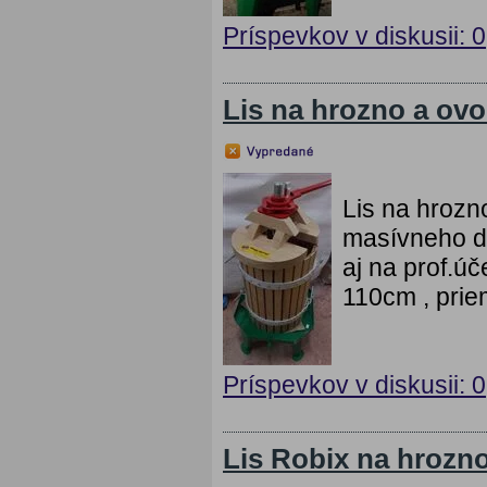
Príspevkov v diskusii: 0
Lis na hrozno a ovo
Lis na hrozno
masívneho dr
aj na prof.úč
110cm , prie
Príspevkov v diskusii: 0
Lis Robix na hrozno