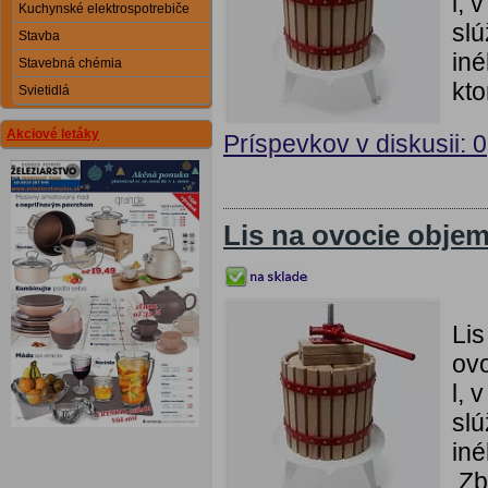
l, 
Kuchynské elektrospotrebiče
slú
Stavba
iné
Stavebná chémia
kto
Svietidlá
Akciové letáky
Príspevkov v diskusii: 0
Lis na ovocie objem
Lis
ovo
l, 
slú
iné
.Zb