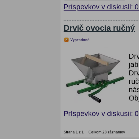
Príspevkov v diskusii: 0
Drvič ovocia ručný
Drv
jab
Drv
ruč
nás
Obj
Príspevkov v diskusii: 0
Strana
1
z
1
Celkom
23
záznamov