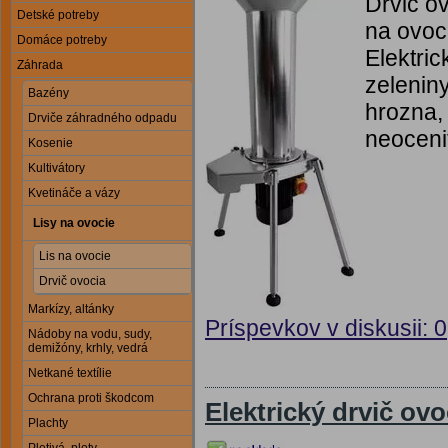
Drvič o
Detské potreby
na ovoci
Domáce potreby
Elektric
Záhrada
zeleniny
Bazény
hrozna,
Drviče záhradného odpadu
neoceni
Kosenie
Kultivátory
Kvetináče a vázy
Lisy na ovocie
Lis na ovocie
Drvič ovocia
Markízy, altánky
Príspevkov v diskusii: 0
Nádoby na vodu, sudy,
demižóny, krhly, vedrá
Netkané textílie
Ochrana proti škodcom
Elektrický drvič ov
Plachty