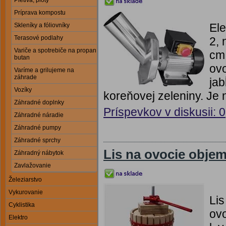
Pletivá, ploty
Príprava kompostu
Ele
Skleníky a fóliovníky
Terasové podlahy
2, 
Variče a spotrebiče na propan
cm 
butan
ovo
Varíme a grilujeme na
záhrade
jab
Vozíky
koreňovej zeleniny. Je
Záhradné doplnky
Príspevkov v diskusii: 0
Záhradné náradie
Záhradné pumpy
Záhradné sprchy
Lis na ovocie objem
Záhradný nábytok
Zavlažovanie
Železiarstvo
Vykurovanie
Lis
Cyklistika
ovo
Elektro