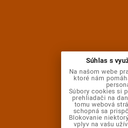
Súhlas s vyu
Na našom webe pra
ktoré nám pomáhaj
person
Súbory cookies si 
prehliadači na da
tomu webová strá
schopná sa prisp
Blokovanie niektor
vplyv na vašu uží