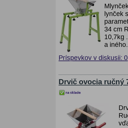
Mlynček 
lynček 
paramet
34 cm R
10,7kg .
a iného.
Príspevkov v diskusii: 0
Drvič ovocia ručný 
Drv
Ruč
vďa