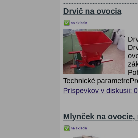
Drvič na ovocia
Drv
Drv
ovo
zák
Poh
Technické parametreProd
Príspevkov v diskusii: 0
Mlynček na ovocie, n