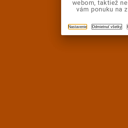
webom, taktiež n
vám ponuku na zá
Nastavenie
Odmietnuť všetky