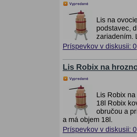
Lis na ovoci
podstavec, 
zariadením. 
Príspevkov v diskusii: 0
Lis Robix na hrozno
Lis Robix na 
18l Robix k
obručou a pr
a má objem 18l.
Príspevkov v diskusii: 0