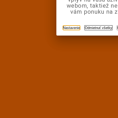
webom, taktiež n
vám ponuku na zá
Nastavenie
Odmietnuť všetky