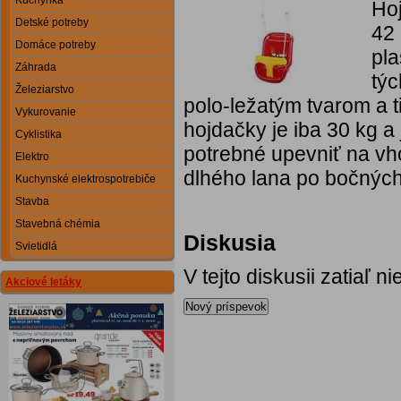
Kuchynka
Ho
Detské potreby
42 
Domáce potreby
pla
Záhrada
týc
Železiarstvo
polo-ležatým tvarom a 
Vykurovanie
hojdačky je iba 30 kg a
Cyklistika
potrebné upevniť na v
Elektro
dlhého lana po bočných
Kuchynské elektrospotrebiče
Stavba
Stavebná chémia
Diskusia
Svietidlá
V tejto diskusii zatiaľ 
Akciové letáky
Nový príspevok