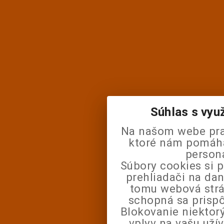
Súhlas s vyu
Na našom webe pra
ktoré nám pomáhaj
person
Súbory cookies si 
prehliadači na da
tomu webová strá
schopná sa prisp
Blokovanie niektor
vplyv na vašu uží