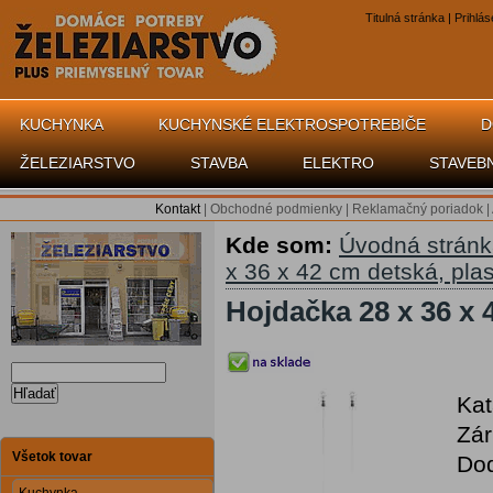
Titulná stránka
|
Prihlás
KUCHYNKA
KUCHYNSKÉ ELEKTROSPOTREBIČE
D
ŽELEZIARSTVO
STAVBA
ELEKTRO
STAVEB
Kontakt
|
Obchodné podmienky
|
Reklamačný poriadok
|
Kde som:
Úvodná strán
x 36 x 42 cm detská, pla
Hojdačka 28 x 36 x 
Hľadať
Kat
Zár
Všetok tovar
Dod