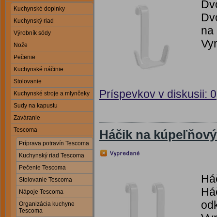
Dv
Kuchynské doplnky
Dvo
Kuchynský riad
na 
Výrobník sódy
Vyr
Nože
Pečenie
Kuchynské náčinie
Stolovanie
Príspevkov v diskusii: 0
Kuchynské stroje a mlynčeky
Sudy na kapustu
Zaváranie
Tescoma
Háčik na kúpeľňov
Príprava potravín Tescoma
Kuchynský riad Tescoma
Pečenie Tescoma
Há
Stolovanie Tescoma
Háč
Nápoje Tescoma
odk
Organizácia kuchyne
Tescoma