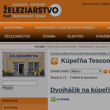
Titulná stránka
|
Prihlás
KUCHYNKA
KUCHYNSKÉ ELEKTROSPOTREBIČE
D
ŽELEZIARSTVO
STAVBA
ELEKTRO
STAVEB
Kontakt
|
Obchodné podmienky
|
Reklamačný poriadok
|
Úvodná stránka
»
Kuchynka
»
Tescoma
»
Kúpeľňa T
Kúpeľňa Tescom
Zoradiť podľa:
Strana
1
z
1
Celkom
2
záznamov
Hľadať
Dvojháčik na kúpe
Všetok tovar
Kuchynka