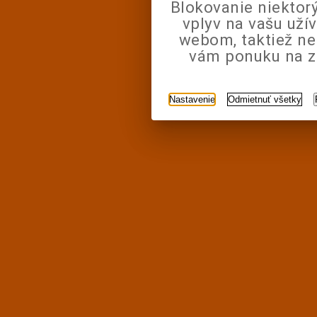
Blokovanie niektor
vplyv na vašu uží
webom, taktiež n
vám ponuku na zá
Nastavenie
Odmietnuť všetky