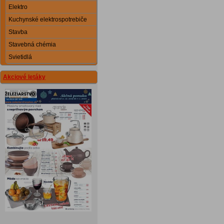
Elektro
Kuchynské elektrospotrebiče
Stavba
Stavebná chémia
Svietidlá
Akciové letáky