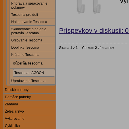
Vyr
Príprava a spracovanie
pokrmov
Tescoma pre deti
Nakupovanie Tescoma
Príspevkov v diskusii: 0
Skladovanie a balenie
potravín Tescoma
Grilovanie Tescoma
Doplnky Tescoma
Strana
1
z
1
Celkom
2
záznamov
Krájanie Tescoma
Kúpeľňa Tescoma
Tescoma LAGOON
Upratovanie Tescoma
Detské potreby
Domáce potreby
Záhrada
Železiarstvo
Vykurovanie
Cyklistika