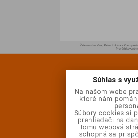
Železiarstvo Plus, Peter Kuklica - Priemyseln
Prevádzkované 
Súhlas s vyu
Na našom webe pra
ktoré nám pomáhaj
person
Súbory cookies si 
prehliadači na da
tomu webová strá
schopná sa prisp