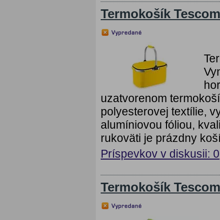
Termokošík Tescom
Te
Vyn
hor
uzatvorenom termokoší
polyesterovej textílie,
alumíniovou fóliou, kv
rukoväti je prázdny koš
Príspevkov v diskusii: 0
Termokošík Tescom