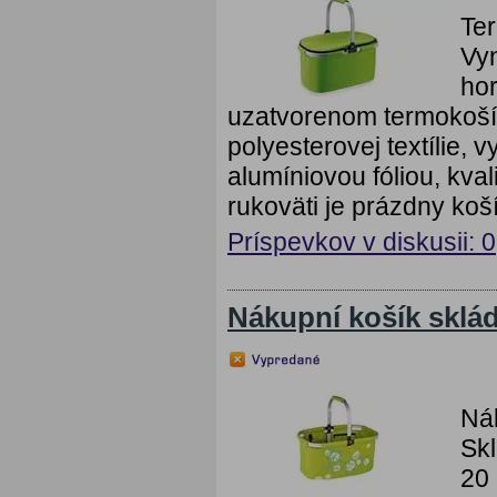
Te
Vyn
hor
uzatvorenom termokoší
polyesterovej textílie,
alumíniovou fóliou, kv
rukoväti je prázdny koš
Príspevkov v diskusii: 0
Nákupní košík skl
Ná
Sk
20 