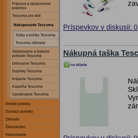
zav
Príprava a spracovanie
pokrmov
Tescoma pre deti
Nakupovanie Tescoma
Príspevkov v diskusii: 0
Tašky a košíky Tescoma
Tescoma záhrada
Nákupná taška Tes
Skladovanie a balenie
potravín Tescoma
Grilovanie Tescoma
Doplnky Tescoma
Krájanie Tescoma
Ná
Kúpeľňa Tescoma
Skl
Upratovanie Tescoma
Vyr
Detské potreby
zár
Domáce potreby
Záhrada
Železiarstvo
Vykurovanie
Príspevkov v diskusii: 0