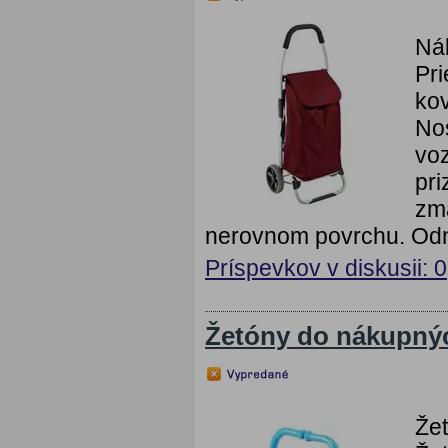
Ná
Pr
ko
No
vo
pri
zmä
nerovnom povrchu. Odn
Príspevkov v diskusii: 0
Žetóny do nákupný
Že