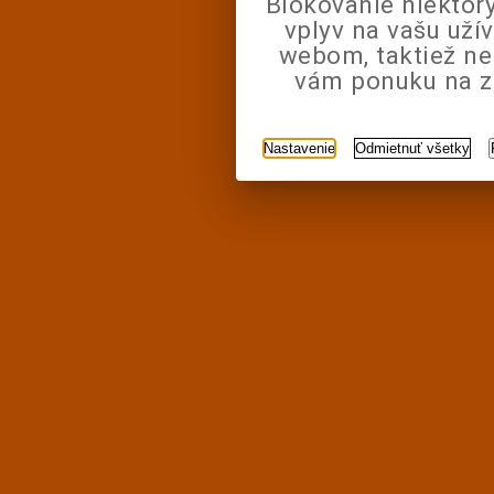
Blokovanie niektor
vplyv na vašu uží
webom, taktiež n
vám ponuku na zá
Nastavenie
Odmietnuť všetky