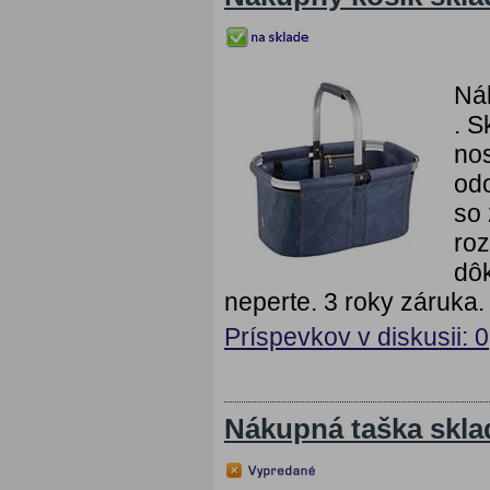
Ná
. S
nos
odo
so 
roz
dô
neperte. 3 roky záruka.
Príspevkov v diskusii: 0
Nákupná taška skla