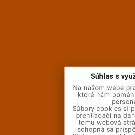
Súhlas s vyu
Na našom webe pra
ktoré nám pomáhaj
person
Súbory cookies si 
prehliadači na da
tomu webová strá
schopná sa prisp