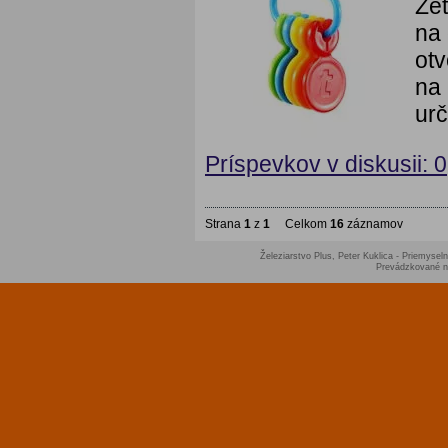
Že
na 
otv
na 
urč
Príspevkov v diskusii: 0
Strana
1
z
1
Celkom
16
záznamov
Železiarstvo Plus, Peter Kuklica - Priemyseln
Prevádzkované 