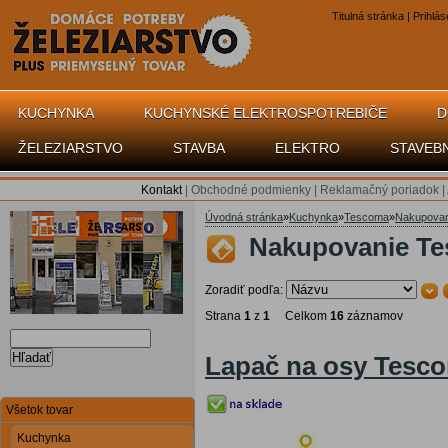
Titulná stránka
|
Prihlás
KUCHYNKA
KUCHYNSKÉ ELEKTROSPOTREBIČE
D
ŽELEZIARSTVO
STAVBA
ELEKTRO
STAVEB
Kontakt
|
Obchodné podmienky
|
Reklamačný poriadok
|
Úvodná stránka
»
Kuchynka
»
Tescoma
»
Nakupova
Nakupovanie Te
Zoradiť podľa:
Strana
1
z
1
Celkom
16
záznamov
Hľadať
Lapač na osy Tesc
Všetok tovar
Kuchynka