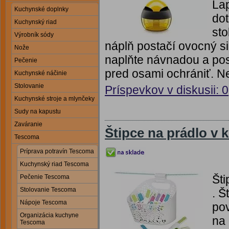
La
Kuchynské doplnky
dot
Kuchynský riad
sto
Výrobník sódy
náplň postačí ovocný s
Nože
naplňte návnadou a post
Pečenie
pred osami ochrániť. Nen
Kuchynské náčinie
Stolovanie
Príspevkov v diskusii: 0
Kuchynské stroje a mlynčeky
Sudy na kapustu
Zaváranie
Štipce na prádlo v
Tescoma
Príprava potravín Tescoma
Kuchynský riad Tescoma
Šti
Pečenie Tescoma
Stolovanie Tescoma
. 
Nápoje Tescoma
pov
Organizácia kuchyne
na
Tescoma