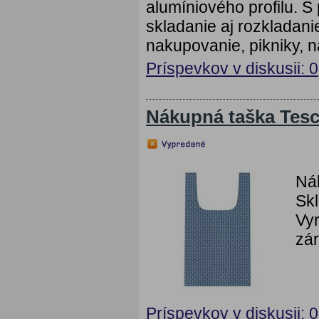
alumíniového profilu. S
skladanie aj rozkladanie
nakupovanie, pikniky, na
Príspevkov v diskusii: 0
Nákupná taška Te
Ná
Skl
Vyr
zár
Príspevkov v diskusii: 0