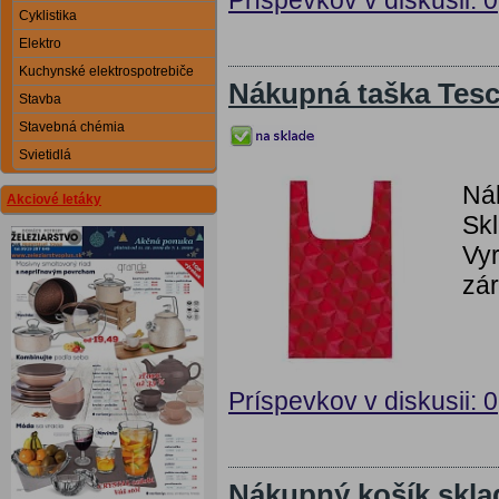
Cyklistika
Elektro
Kuchynské elektrospotrebiče
Nákupná taška Te
Stavba
Stavebná chémia
Svietidlá
Ná
Akciové letáky
Skl
Vyr
zár
Príspevkov v diskusii: 0
Nákupný košík skla